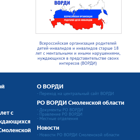
Всероссийская организация родителей
детей-инвалидов и инвалидов старше 18
лет с ментальными и иными нарушениями,
нуждающихся в представительстве своих
интересов (ВОРДИ)
ой
О ВОРДИ
- Переход на центральный сайт ВОРДИ
РО ВОРДИ Смоленской области
- Документы РО ВОРДИ
лет с
- Правление РО ВОРДИ
- Местные отделения
уждающихся
Новости
 Смоленской
- Новости РО ВОРДИ Смоленской области