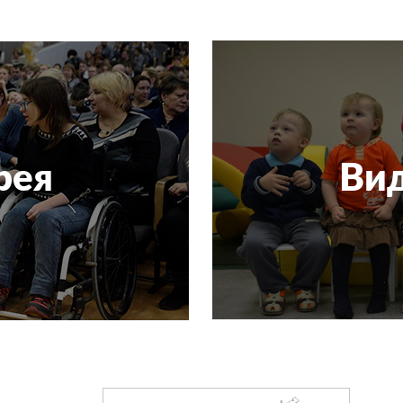
рея
Вид