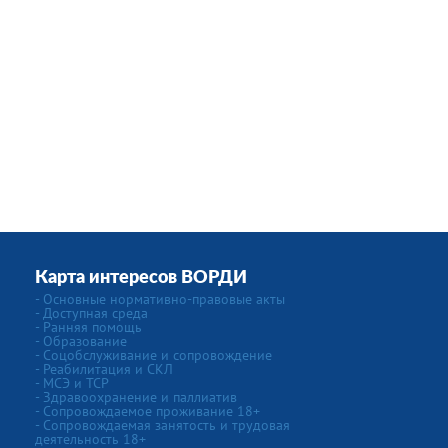
Карта интересов ВОРДИ
- Основные нормативно-правовые акты
- Доступная среда
- Ранняя помощь
- Образование
- Соцобслуживание и сопровождение
- Реабилитация и СКЛ
- МСЭ и ТСР
- Здравоохранение и паллиатив
- Сопровождаемое проживание 18+
- Сопровождаемая занятость и трудовая
деятельность 18+