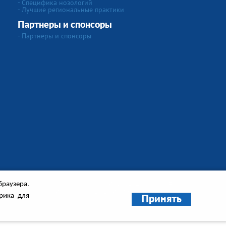
- Специфика нозологий
- Лучшие региональные практики
Партнеры и спонсоры
- Партнеры и спонсоры
Создание сайта
"IVEX"
браузера.
Сайт работает на
CMS Smart Engine v.4
рика для
Принять