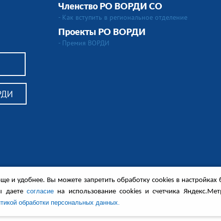
Членство РО ВОРДИ СО
- Как вступить в региональное отделение
Проекты РО ВОРДИ
- Премия ВОРДИ
РДИ
алидов,
ще и удобнее. Вы можете запретить обработку сookies в настройках 
ся в сопровождении.
енные обсуждения и другие материалы.
согласие
ы даете
на использование cookies и счетчика Яндекс.Мет
тикой обработки персональных данных.