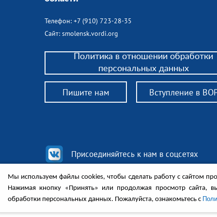
Телефон: +7 (910) 723-28-35
Сайт: smolensk.vordi.org
Политика в отношении обработки
персональных данных
Пишите нам
Вступление в ВО
Присоединяйтесь к нам в соцсетях
© 2018 РО ВОРДИ СО — помощь родителям детей-инв
Мы используем файлы cookies, чтобы сделать работу с сайтом про
законным представителям инвалидов 18+, нуждающих
Законодательство, поддержка, консультации, обществ
Нажимая кнопку «Принять» или продолжая просмотр сайта, в
Поли
обработки персональных данных. Пожалуйста, ознакомьтесь с